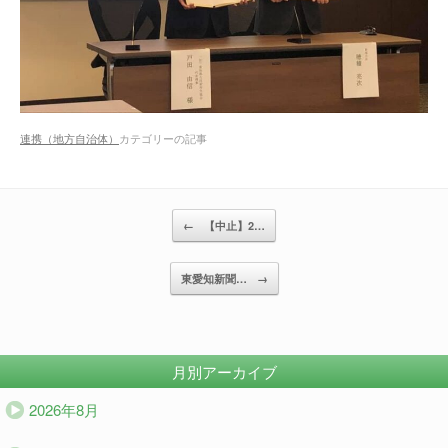
連携（地方自治体）
カテゴリーの記事
投稿ナビゲーション
←
【中止】2…
東愛知新聞…
→
月別アーカイブ
2026年8月