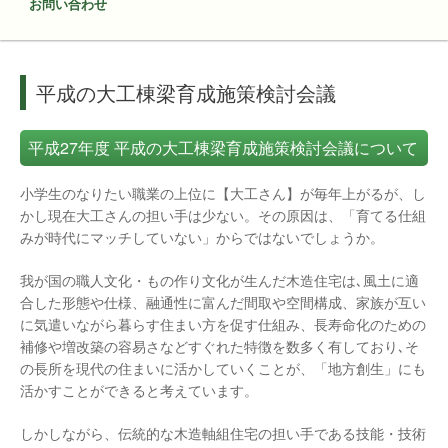
お問い合わせ
平成の大工棟梁育成施策検討会議
平成27年度 平成の大工棟梁育成施策検討会議について
小学生のなりたい職業の上位に【大工さん】が毎年上がるが、し
かし現在大工さんの担い手は少ない。その原因は、「育てる仕組
みが時代にマッチしていない」からではないでしょうか。
我が国の職人文化・もの作り文化が生んだ木造住宅は､風土に適
合した形態や仕様、融通性に富んだ間取や空間構成、家族が互い
に気遣いながら暮らす住まい方を促す仕組み、長寿命化のための
補修や増改築の容易さなどすぐれた特徴を数多く有しており､そ
の長所を現代の住まいに活かしていくことが、「地方創生」にも
活かすことができると考えています。
しかしながら、伝統的な木造軸組住宅の担い手である技能・技術