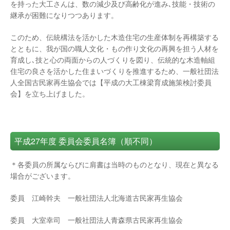
を持った大工さんは、数の減少及び高齢化が進み､技能・技術の
継承が困難になりつつあります。
このため、伝統構法を活かした木造住宅の生産体制を再構築する
とともに、我が国の職人文化・もの作り文化の再興を担う人材を
育成し､技と心の両面からの人づくりを図り、伝統的な木造軸組
住宅の良さを活かした住まいづくりを推進するため、一般社団法
人全国古民家再生協会では【平成の大工棟梁育成施策検討委員
会】を立ち上げました。
平成27年度 委員会委員名簿（順不同）
＊各委員の所属ならびに肩書は当時のものとなり、現在と異なる
場合がございます。
委員 江崎幹夫 一般社団法人北海道古民家再生協会
委員 大室幸司 一般社団法人青森県古民家再生協会