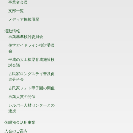
事業者会員
支部一覧
メディア掲載履歴
活動情報
再築基準検討委員会
住学ガイドライン検討委員
会
平成の大工棟梁育成施策検
討会議
古民家ロングステイ普及促
進分科会
古民家フォト甲子園の開催
再築大賞の開催
シルバー人材センターとの
連携
休眠預金活用事業
入会のご案内