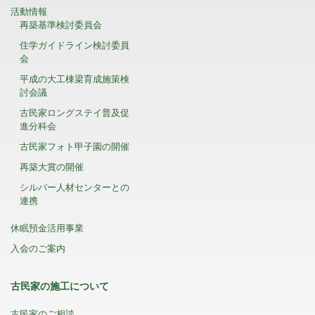
活動情報
再築基準検討委員会
住学ガイドライン検討委員
会
平成の大工棟梁育成施策検
討会議
古民家ロングステイ普及促
進分科会
古民家フォト甲子園の開催
再築大賞の開催
シルバー人材センターとの
連携
休眠預金活用事業
入会のご案内
古民家の施工について
古民家のご相談