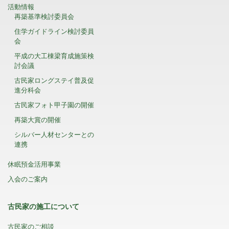
活動情報
再築基準検討委員会
住学ガイドライン検討委員
会
平成の大工棟梁育成施策検
討会議
古民家ロングステイ普及促
進分科会
古民家フォト甲子園の開催
再築大賞の開催
シルバー人材センターとの
連携
休眠預金活用事業
入会のご案内
古民家の施工について
古民家のご相談