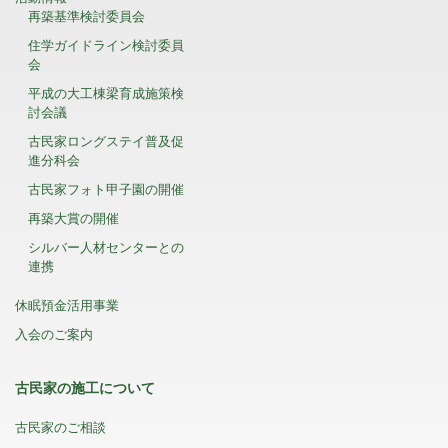
再築基準検討委員会
住学ガイドライン検討委員
会
平成の大工棟梁育成施策検
討会議
古民家ロングステイ普及促
進分科会
古民家フォト甲子園の開催
再築大賞の開催
シルバー人材センターとの
連携
休眠預金活用事業
入会のご案内
古民家の施工について
古民家のご相談