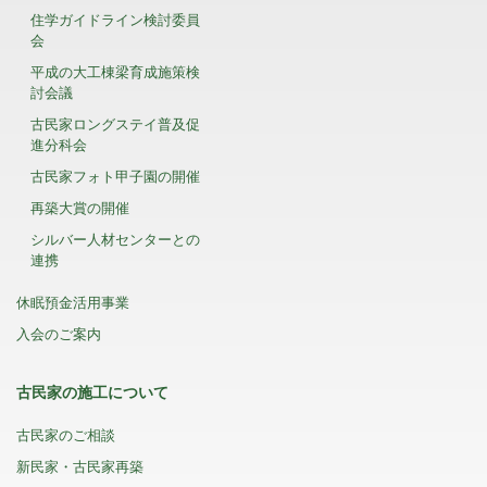
住学ガイドライン検討委員
会
平成の大工棟梁育成施策検
討会議
古民家ロングステイ普及促
進分科会
古民家フォト甲子園の開催
再築大賞の開催
シルバー人材センターとの
連携
休眠預金活用事業
入会のご案内
古民家の施工について
古民家のご相談
新民家・古民家再築