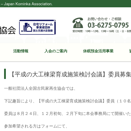
ominka Association.
活動情報
入会のご案内
休眠預金活用事業
【平成の大工棟梁育成施策検討会議】委員募
一般社団法人全国古民家再生協会では、
下記趣旨により、【平成の大工棟梁育成施策検討会議】委員（１０
委員は８月２４日、１２月初旬、２月下旬に本会事務局にて開催い
参加希望される方はフォームにて、