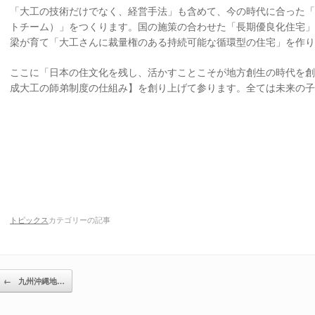
「大工の技術だけでなく、経営手法」も含めて、今の時代に合った
トチーム）」をつくります。国の施策の合わせた「長期優良化住宅
梁が育て「大工さんに裁量権のある持続可能な循環型の住宅」を作
ここに「日本の住文化を残し、活かすことこそが地方創生の時代を
成大工の師弟制度の仕組み】を創り上げて参ります。全ては未来の
トピックス
カテゴリーの記事
投稿ナビゲーション
←
九州沖縄地…