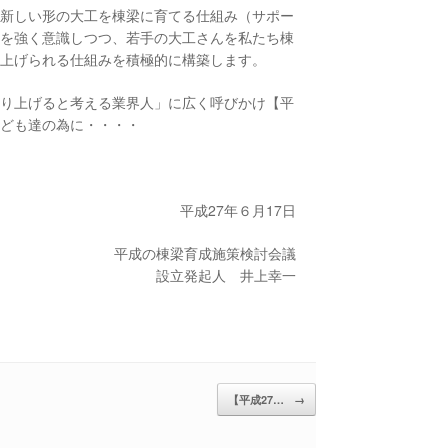
「新しい形の大工を棟梁に育てる仕組み（サポー
」を強く意識しつつ、若手の大工さんを私たち棟
り上げられる仕組みを積極的に構築します。
創り上げると考える業界人」に広く呼びかけ【平
子ども達の為に・・・・
平成27年６月17日
平成の棟梁育成施策検討会議
設立発起人 井上幸一
【平成27…
→