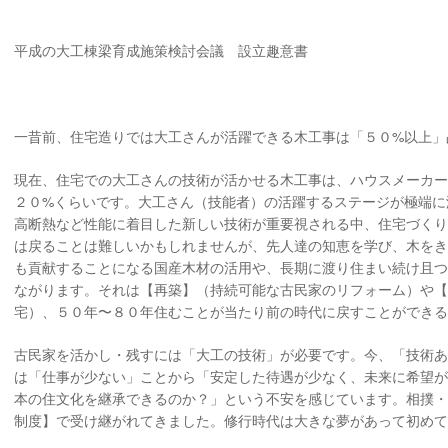
平成の大工棟梁育成施策検討会議 設立趣意書
一昔前、住宅造りでは大工さんが活躍できる木工事は「５０%以上」
現在、住宅での大工さんの技術が活かせる木工事は、ハウスメーカー
２０%くらいです。大工さん（技能者）の活躍するステージが極端に
高断熱など性能に着目した新しい技術が重要視される中、住宅づく
は戻ることは難しいかもしれませんが、先人達の知恵を学び、木を
も貢献することになる国産木材の活用や、長期に渡り住まい続け且
ながります。それは【再築】（持続可能な古民家のリフォーム）や
宅）、５０年〜８０年住むことが当たり前の時代に戻すことができ
古民家を活かし・残すには「大工の技術」が必要です。今、「技術
は「仕事が少ない」ことから「安定した待遇が少なく、未来に希望
本の住文化を継承できるのか？」という不安を感じています。相撲
制度】で受け継がれてきました。修行時代は大きな夢があって初め