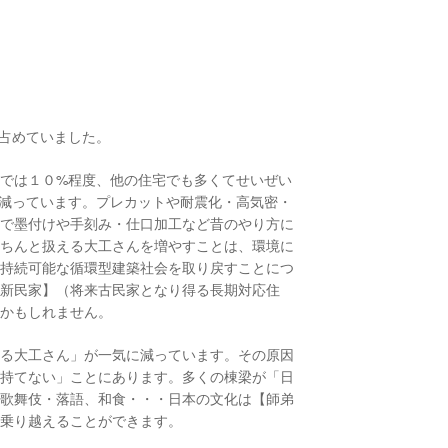
占めていました。
では１０%程度、他の住宅でも多くてせいぜい
減っています。プレカットや耐震化・高気密・
りで墨付けや手刻み・仕口加工など昔のやり方に
きちんと扱える大工さんを増やすことは、環境に
つ持続可能な循環型建築社会を取り戻すことにつ
【新民家】（将来古民家となり得る長期対応住
るかもしれません。
ある大工さん」が一気に減っています。その原因
が持てない」ことにあります。多くの棟梁が「日
・歌舞伎・落語、和食・・・日本の文化は【師弟
て乗り越えることができます。