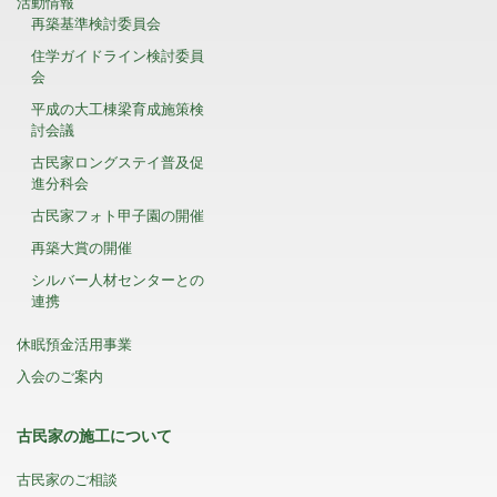
活動情報
再築基準検討委員会
住学ガイドライン検討委員
会
平成の大工棟梁育成施策検
討会議
古民家ロングステイ普及促
進分科会
古民家フォト甲子園の開催
再築大賞の開催
シルバー人材センターとの
連携
休眠預金活用事業
入会のご案内
古民家の施工について
古民家のご相談