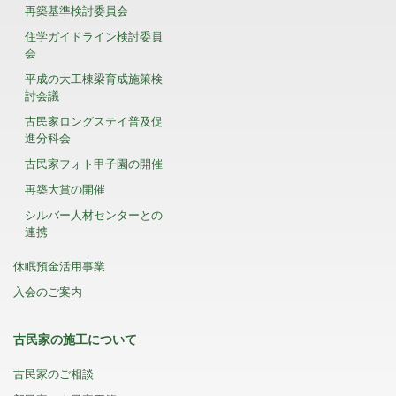
再築基準検討委員会
住学ガイドライン検討委員
会
平成の大工棟梁育成施策検
討会議
古民家ロングステイ普及促
進分科会
古民家フォト甲子園の開催
再築大賞の開催
シルバー人材センターとの
連携
休眠預金活用事業
入会のご案内
古民家の施工について
古民家のご相談